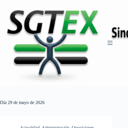
Saltar
al
contenido
Día
29 de mayo de 2026
Actualidad
,
Administración
,
Oposiciones,