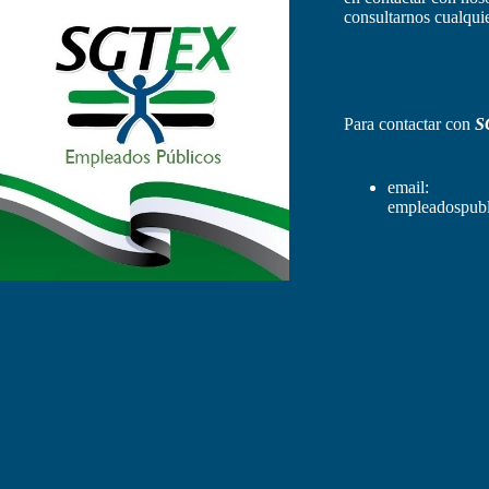
consultarnos cualquie
Para contactar con
S
email:
empleadospubl