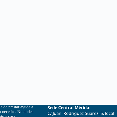
la de prestar ayuda a
Sede Central Mérida:
la necesite. No dudes
C/ Juan Rodríguez Suarez, 5, local
otros para