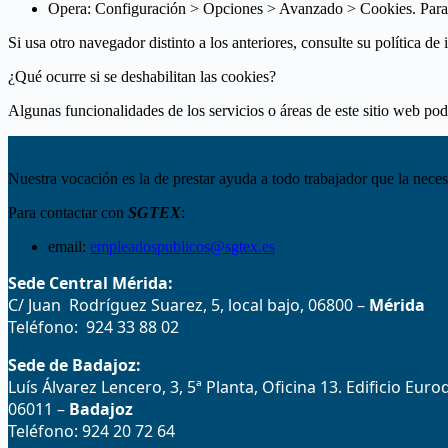
Opera: Configuración > Opciones > Avanzado > Cookies. Para m
Si usa otro navegador distinto a los anteriores, consulte su política de
¿Qué ocurre si se deshabilitan las cookies?
Algunas funcionalidades de los servicios o áreas de este sitio web po
Nuestra vocación es la de prestar ayuda a todo trabajador que la neces
Para contactar con
SGTEX
:
email:
empleadospublicos@sgtex.es
Sede Central Mérida:
C/ Juan Rodríguez Suarez, 5, local bajo, 06800 –
Mérida
Teléfono: 924 33 88 02
Sede de Badajoz:
Luís Álvarez Lencero, 3, 5ª Planta, Oficina 13. Edificio Eur
06011 –
Badajoz
Teléfono: 924 20 72 64