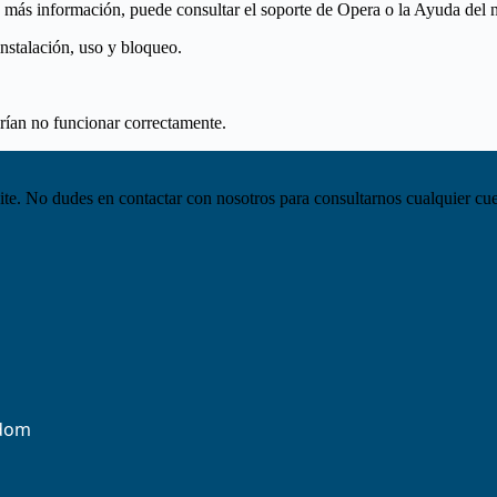
ás información, puede consultar el soporte de Opera o la Ayuda del 
 instalación, uso y bloqueo.
drían no funcionar correctamente.
ite. No dudes en contactar con nosotros para consultarnos cualquier cue
odom