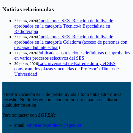
Noticias relacionadas
Oposiciones SES. Relación definitiva de
22 julio, 2026
aprobados en la categoría Técnico/a Especialista en
Radioterapia
Oposiciones SES. Relación definitiva de
22 julio, 2026
aprobados en la categoría Celador/a (acceso de personas con
discapacidad intelectual)
Publicadas las relaciones definitivas de aprobados
17 julio, 2026
en varios procesos selectivos del SES
La Universidad de Extremadura y el SES
30 junio, 2026
convocan dos plazas vinculadas de Profesor/a Titular de
Universidad
Nuestra vocación es la de prestar ayuda a todo trabajador que la
necesite. No dudes en contactar con nosotros para consultarnos
cualquier cuestión.
Para contactar con
SGTEX
:
email:
empleadospublicos@sgtex.es