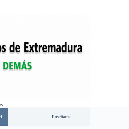
os
d
Enseñanza