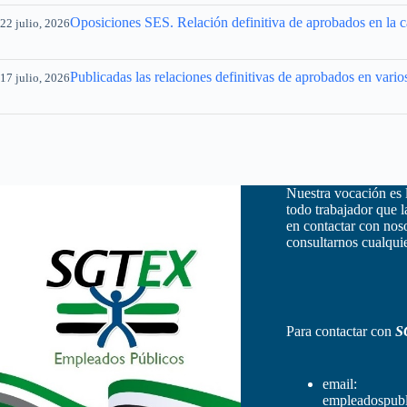
Oposiciones SES. Relación definitiva de aprobados en la ca
22 julio, 2026
Publicadas las relaciones definitivas de aprobados en vario
17 julio, 2026
Nuestra vocación es 
todo trabajador que 
en contactar con nos
consultarnos cualquie
Para contactar con
S
email:
empleadospubl