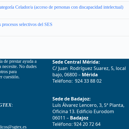
tegoría Celador/a (acceso de personas con discapacidad intelectual)
s procesos selectivos del SES
la de prestar ayuda a
Sede Central Mérida:
la necesite. No dudes
C/ Juan Rodríguez Suarez, 5, local
otros para
bajo, 06800 –
Mérida
r cuestión.
Teléfono: 924 33 88 02
Sede de Badajoz:
Luís Álvarez Lencero, 3, 5ª Planta,
GTEX
:
Oficina 13. Edificio Eurodom
06011 –
Badajoz
Teléfono: 924 20 72 64
icos@sgtex.es