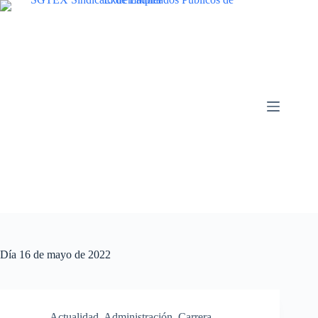
Saltar
al
contenido
Día
16 de mayo de 2022
Actualidad
,
Administración
,
Carrera