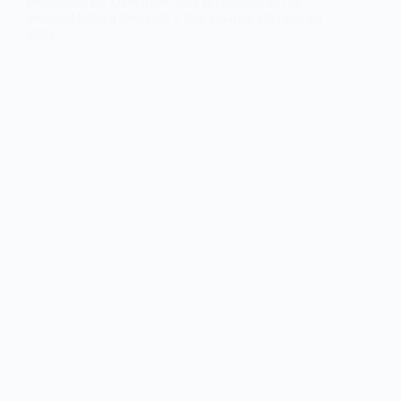
Publicadas las Directrices para la contratación de
personal laboral temporal y funcionarios interinos en
2022