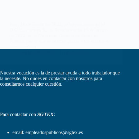
Hoy, 16 de marzo de 2022, se ha publicado en el
D.O.E., número 52, la Resolución de 15 de marzo
de 2022, de la Dirección General de Función
Pública, por la que se ofertan plazas a los efectos de
nombramiento…
webmastersgtex
16 marzo, 2022
Nuestra vocación es la de prestar ayuda a todo trabajador que
la necesite. No dudes en contactar con nosotros para
consultarnos cualquier cuestión.
Para contactar con
SGTEX
:
email:
empleadospublicos@sgtex.es