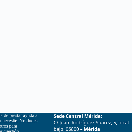
la de prestar ayuda a
Sede Central Mérida:
la necesite. No dudes
C/ Juan Rodríguez Suarez, 5, local
otros para
bajo, 06800 –
Mérida
r cuestión.