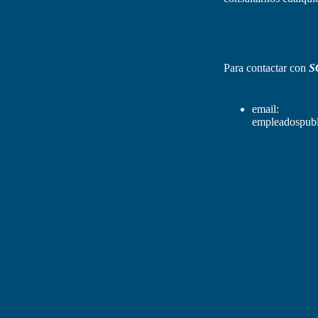
Para contactar con
S
email:
empleadospubl