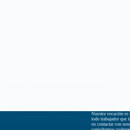
Los empleados públicos nos estamos manifestando
en defensa de nuestros derechos económicos. No
puede ser que Extremadura sea la única que no ha
aplicado aún la subida salarial de forma completa,
ni cumpla los acuerdos sobre el desarrollo de la…
webmastersgtex
8 octubre, 2021
Nuestra vocación es 
todo trabajador que 
en contactar con nos
consultarnos cualquie