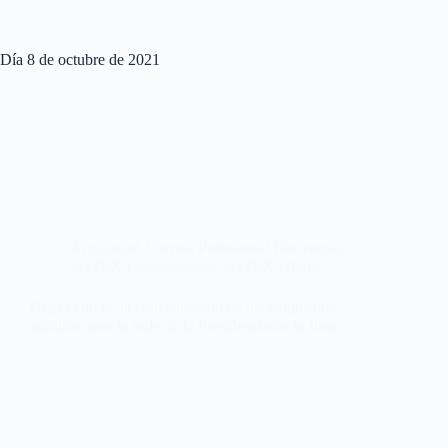
Día
8 de octubre de 2021
Actualidad
,
Carrera Profesional Horizontal
,
SGTEX Comunicados
,
SGTEX Opina
Gran éxito de la concentración de los empleados
públicos ante la sede de la Presidencia de la Junta