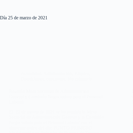
Día
25 de marzo de 2021
Actualidad
,
Administración
,
Empleo
,
Oposiciones, concursos
,
Sin categoría
Reunión Mesa Sectorial de Administración
General y Comisión Negociadora para el Personal
Laboral
El 22 de marzo de 2021 se ha reunido la Mesa
Sectorial de Administración General y la Comisión
Negociadora para el Personal Laboral con el
siguiente orden del día: PUNTO PRIMERO.