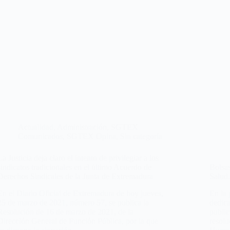
Actualidad
,
Administración
,
SGTEX
Comunicados
,
SGTEX Opina
,
Sin categoría
La Justicia deja claro el intento de privilegiar a los
sindicatos tradicionales en el último Acuerdo de
Bolsa
Derechos Sindicales de la Junta de Extremadura
Salud.
En el Diario Oficial de Extremadura de hoy jueves,
En la
25 de marzo de 2021, número 57, se publica la
dedica
Resolución de 16 de marzo de 2021, de la
publi
Dirección General de Función Pública, por la que
resolu