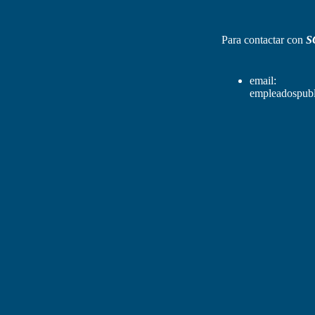
Para contactar con
S
email:
empleadospubl