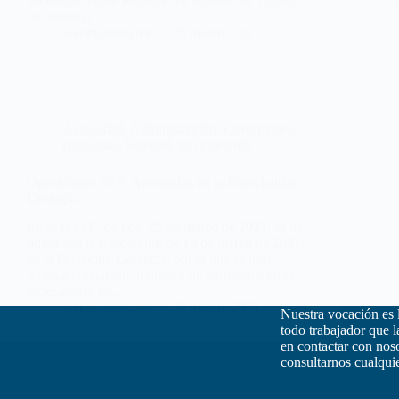
Modificación de Relación de Puestos de Trabajo
de personal…
webmastersgtex
25 marzo, 2021
Actualidad
,
Administración
,
Oposiciones,
concursos
,
Sanidad
,
Sin categoría
Oposiciones SES. Aprobados en la Especialidad
Urología
En el D.O.E. de hoy, 25 de marzo de 2021, se ha
publicado la Resolución de 15 de marzo de 2021,
de la Dirección Gerencia, por la que se hace
pública la relación definitiva de aprobados en la
especialidad de…
webmastersgtex
25 marzo, 2021
Nuestra vocación es 
todo trabajador que 
en contactar con nos
consultarnos cualquie