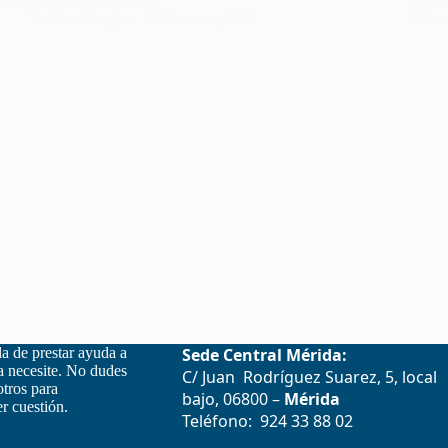
se dispone la ejecución…
Human
webmastersgtex
25 marzo, 2021
Extr
la de prestar ayuda a
Sede Central Mérida:
la necesite. No dudes
C/ Juan Rodríguez Suarez, 5, local
otros para
bajo, 06800 –
Mérida
r cuestión.
Teléfono: 924 33 88 02