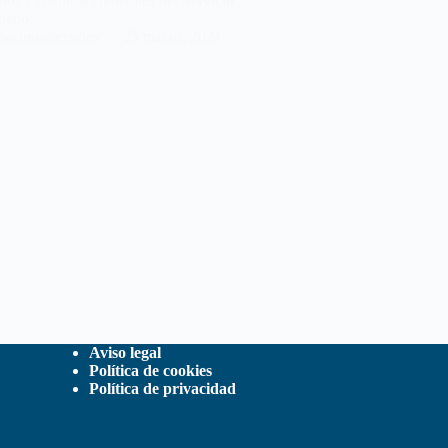
os y Asuntos Generales del Servicio
emeño…
webmastersgtex
25 marzo, 2021
Aviso legal
Política de cookies
Política de privacidad