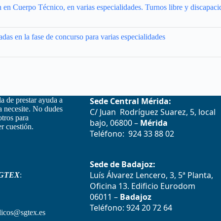
 en Cuerpo Técnico, en varias especialidades. Turnos libre y discapaci
das en la fase de concurso para varias especialidades
la de prestar ayuda a
Sede Central Mérida:
la necesite. No dudes
C/ Juan Rodríguez Suarez, 5, local
otros para
bajo, 06800 –
Mérida
r cuestión.
Teléfono: 924 33 88 02
Sede de Badajoz:
Luís Álvarez Lencero, 3, 5ª Planta,
GTEX
:
Oficina 13. Edificio Eurodom
06011 –
Badajoz
Teléfono: 924 20 72 64
icos@sgtex.es