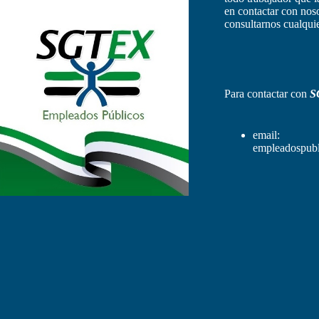
en contactar con nos
consultarnos cualquie
Para contactar con
S
email:
empleadospubl