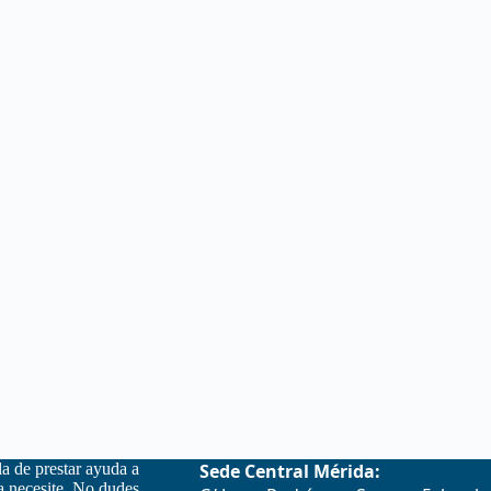
la de prestar ayuda a
Sede Central Mérida:
la necesite. No dudes