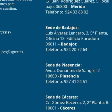
C/ Juan Rodríguez Suarez, 5, local
otros para
bajo, 06800 –
Mérida
r cuestión.
Teléfono: 924 33 88 02
Sede de Badajoz:
Luís Álvarez Lencero, 3, 5ª Planta,
GTEX
:
Oficina 13. Edificio Eurodom
06011 –
Badajoz
Teléfono: 924 20 72 64
icos@sgtex.es
Sede de Plasencia:
Avda. Donantes de Sangre, 2
10600 -
Plasencia
Teléfono: 927 41 24 51
Sede de Cáceres:
C/. Gómez Becerra, 2, 2ª Planta, B.
10001 -
Cáceres