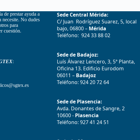
la de prestar ayuda a
Sede Central Mérida:
la necesite. No dudes
C/ Juan Rodríguez Suarez, 5, local
otros para
bajo, 06800 –
Mérida
r cuestión.
Teléfono: 924 33 88 02
Sede de Badajoz:
Luís Álvarez Lencero, 3, 5ª Planta,
GTEX
:
Oficina 13. Edificio Eurodom
06011 –
Badajoz
Teléfono: 924 20 72 64
icos@sgtex.es
Sede de Plasencia:
Avda. Donantes de Sangre, 2
10600 -
Plasencia
Teléfono: 927 41 24 51