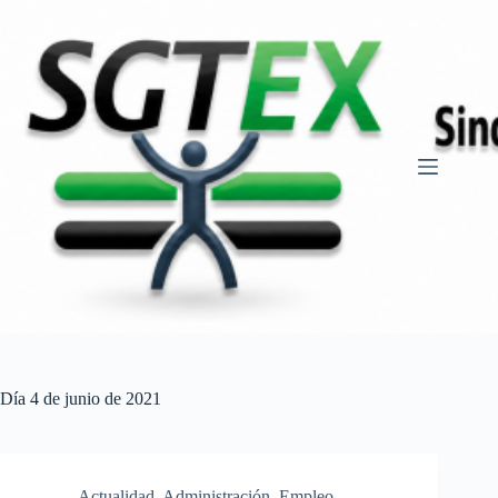
Saltar
al
contenido
Día
4 de junio de 2021
Actualidad
,
Administración
,
Empleo
,