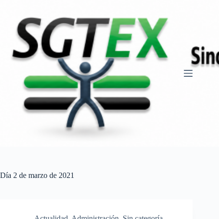
Saltar
al
contenido
Día
2 de marzo de 2021
Actualidad
,
Administración
,
Sin categoría