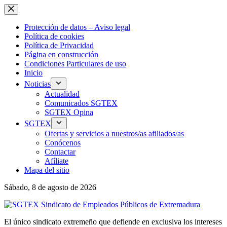
Saltar
al
contenido
Protección de datos – Aviso legal
Política de cookies
Política de Privacidad
Página en construcción
Condiciones Particulares de uso
Inicio
Noticias
Actualidad
Comunicados SGTEX
SGTEX Opina
SGTEX
Ofertas y servicios a nuestros/as afiliados/as
Conócenos
Contactar
Afíliate
Mapa del sitio
Sábado, 8 de agosto de 2026
El único sindicato extremeño que defiende en exclusiva los intereses