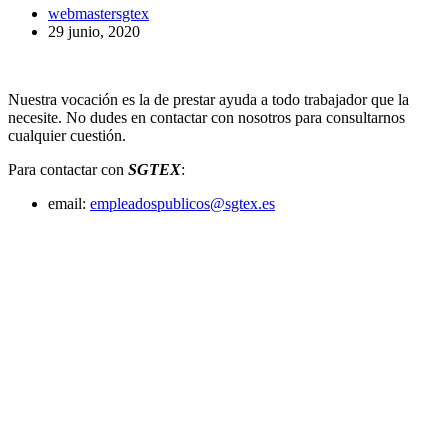
webmastersgtex
29 junio, 2020
Nuestra vocación es la de prestar ayuda a todo trabajador que la
necesite. No dudes en contactar con nosotros para consultarnos
cualquier cuestión.
Para contactar con
SGTEX
:
email:
empleadospublicos@sgtex.es
Sede Central Mérida:
C/ Juan Rodríguez Suarez, 5, local bajo, 06800 –
Mérida
Teléfono: 924 33 88 02
Sede de Badajoz:
Luís Álvarez Lencero, 3, 5ª Planta, Oficina 13. Edificio
Eurodom
06011 –
Badajoz
Teléfono: 924 20 72 64