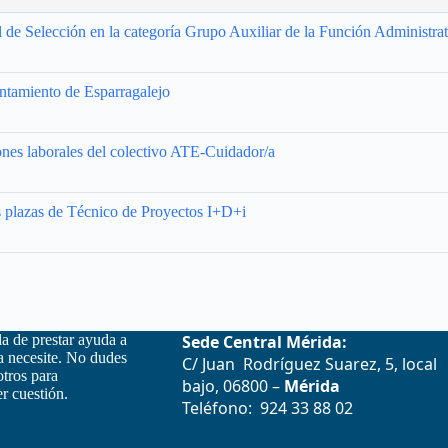
de Selección en la categoría Grupo Auxiliar de la Función Administrat
ntamiento de Esparragalejo
ones laborales del colectivo ATE-Cuidador/a
s plazas de Técnico de Proyectos I+D+i
la de prestar ayuda a
Sede Central Mérida:
la necesite. No dudes
C/ Juan Rodríguez Suarez, 5, local
otros para
bajo, 06800 –
Mérida
r cuestión.
Teléfono: 924 33 88 02