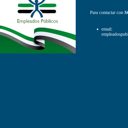
Para contactar con
S
email:
empleadospubl