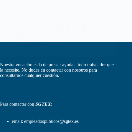
En el D.O.E. de hoy, 27 de junio de 2024, número
124, se ha publicado la Orden de 17 de junio de
2024 por la que se modifica la Orden de 18 de mayo
de 2023 por la que se…
webmastersgtex
27 junio, 2024
Nuestra vocación es la de prestar ayuda a todo trabajador que
la necesite. No dudes en contactar con nosotros para
consultarnos cualquier cuestión.
Para contactar con
SGTEX
:
email:
empleadospublicos@sgtex.es