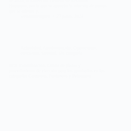
de 2024, la Dirección General de Recursos
Humanos, por la que se aprueba la relación de plazas
que se ofertan y…
webmastersgtex
27 junio, 2024
Actualidad
,
Administración
,
Oposiciones,
concursos
,
Sanidad
,
Sin categoría
SES. Estabilización. Oferta de plazas y
procedimiento de elección para los aprobados en las
categorías Costurero, Fontanero y Peluquero