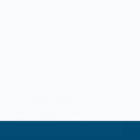
Hoy, 22 de mayo de 2024, se ha publicado en el
D.O.E., número 98, la Resolución de 13 de mayo de
2024, de la Dirección Gerencia, por la que se
acuerda el reconocimiento del abono del nivel
reconocido a aquellos…
webmastersgtex
22 mayo, 2024