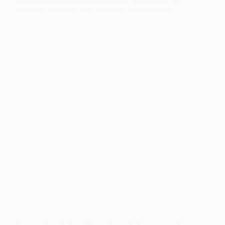
Estabilización (concurso-oposición). Distribución de
aspirantes por aulas para el examen de Ordenanza
Se ha publicado en el Portal del Ciudadano, apartado