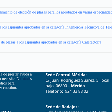
imiento de elección de plazas para los aprobados en varias especialidad
 los aspirantes aprobados en la categoría Ingeniero/a Técnico/a de Te
e plazas a los aspirantes aprobados en la categoría Calefactor/a
la de prestar ayuda a
Sede Central Mérida:
la necesite. No dudes
C/ Juan Rodríguez Suarez, 5, local
otros para
bajo, 06800 –
Mérida
r cuestión.
Teléfono: 924 33 88 02
Sede de Badajoz: