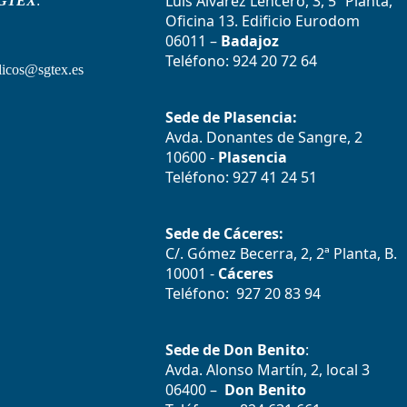
Luís Álvarez Lencero, 3, 5ª Planta,
GTEX
:
Oficina 13. Edificio Eurodom
06011 –
Badajoz
Teléfono: 924 20 72 64
icos@sgtex.es
Sede de Plasencia:
Avda. Donantes de Sangre, 2
10600 -
Plasencia
Teléfono: 927 41 24 51
Sede de Cáceres:
C/. Gómez Becerra, 2, 2ª Planta, B.
10001 -
Cáceres
Teléfono: 927 20 83 94
Sede de Don Benito
:
Avda. Alonso Martín, 2, local 3
06400 –
Don Benito