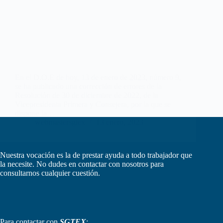
En el D.O.E de hoy, 13 de enero de 2023, número 9,
se ha publicado una corrección de errores de la
Resolución de 30 de diciembre de 2022, de la
Vicepresidenta Primera y Consejera, por la que se
dispone la…
webmastersgtex
13 enero, 2023
Nuestra vocación es la de prestar ayuda a todo trabajador que
la necesite. No dudes en contactar con nosotros para
consultarnos cualquier cuestión.
Para contactar con
SGTEX
: