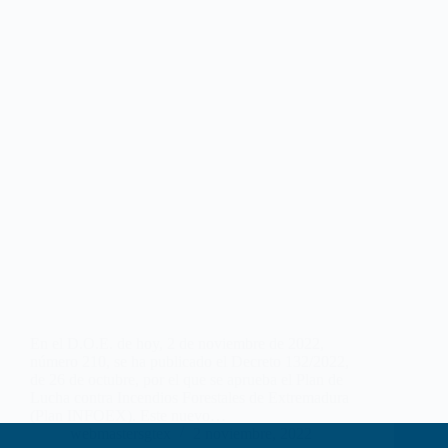
En el D.O.E. de hoy, 2 de noviembre de 2022,
número 210, se ha publicado el Decreto 132/2022,
de 26 de octubre, por el que se aprueba el Plan de
Lucha contra Incendios Forestales de Extremadura
(Plan INFOEX). Este nuevo…
webmastersgtex
2 noviembre, 2022