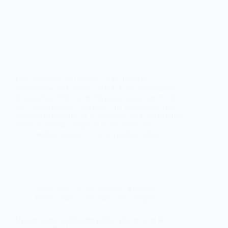
Los Sindicatos de Empleados Públicos de
Administración General, SGTEX, del Profesorado
Extremeño, PIDE, y de Técnicos Sanitarios, SAE,
nos hemos concentrado hoy, 2 de noviembre, con
nuestros delegados, en la Asamblea de Extremadura,
frente al silencio cómplice de los sindicatos…
webmastersgtex
2 noviembre, 2022
Actualidad
,
Administración
,
Empleo
,
Oposiciones, concursos
,
Sin categoría
Oposiciones. Aprobados primer ejercicio en la