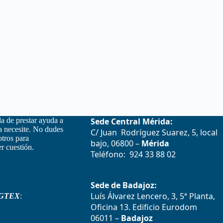
la de prestar ayuda a
Sede Central Mérida:
la necesite. No dudes
C/ Juan Rodríguez Suarez, 5, local
otros para
bajo, 06800 –
Mérida
r cuestión.
Teléfono: 924 33 88 02
Sede de Badajoz:
Luís Álvarez Lencero, 3, 5ª Planta,
GTEX
:
Oficina 13. Edificio Eurodom
06011 –
Badajoz