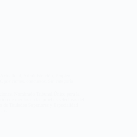
Actualidad
,
Administración
,
Empleo
,
Oposiciones, concursos
,
Sin categoría
ciones. Nombrado Tribunal Único para la
ción de méritos en las pruebas selectivas del
 de Titulados Superiores y Especialidad
naria.