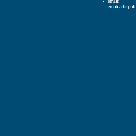
email:
empleadospubl