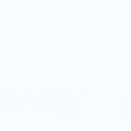
En el D.O.E. de hoy, 20 de septiembre de 2022,
número 181, se ha publicado la Orden de 14 de
Hoy, 2
septiembre de 2022 por la que se nombra el
el D.
Tribunal Único que ha de valorar los méritos de la
septie
fase…
Tribun
webmastersgtex
20 septiembre, 2022
fase 