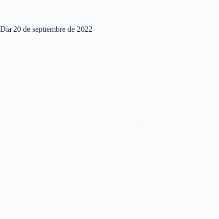
Día
20 de septiembre de 2022
Actualidad
,
Administración
,
Empleo
,
Oposiciones, concursos
,
Sin categoría
Ofertada una plaza de Auxiliar de Administración
en Computaex