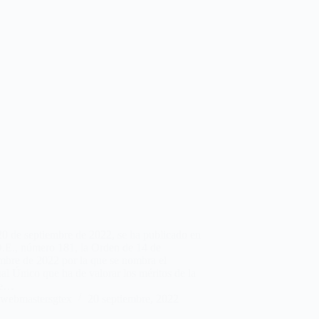
0 de septiembre de 2022, se ha publicado en
O.E., número 181, la Orden de 14 de
mbre de 2022 por la que se nombra el
al Único que ha de valorar los méritos de la
de…
webmastersgtex
20 septiembre, 2022