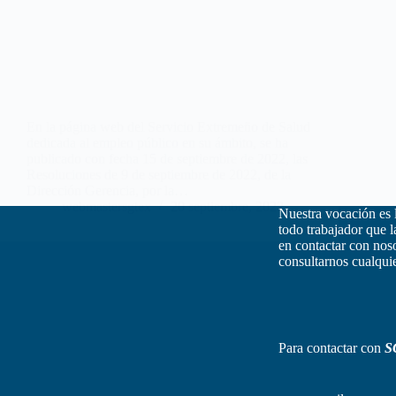
En la página web del Servicio Extremeño de Salud
dedicada al empleo público en su ámbito, se ha
publicado con fecha 15 de septiembre de 2022, las
Resoluciones de 9 de septiembre de 2022, de la
Dirección Gerencia, por la…
webmastersgtex
20 septiembre, 2022
Nuestra vocación es 
todo trabajador que 
en contactar con nos
consultarnos cualquie
Para contactar con
S