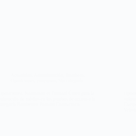
Actualidad
,
Administración
,
Bombero
,
Oposiciones, concursos
,
Sin categoría
Oposiciones. Nombrado el Tribunal Único para la
Oposi
valoración de méritos en las pruebas de acceso a la
valora
categoría Bombero/a Forestal Conductor/a
Cuerpo
Veteri