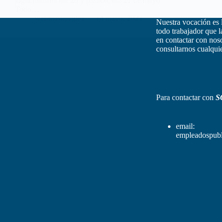
lugar mañana día 20 y pasado, día 21 de mayo.
Todo…
webmastersgtex
14 mayo, 2021
Nuestra vocación es 
todo trabajador que 
en contactar con nos
consultarnos cualquie
Para contactar con
S
email:
empleadospubl