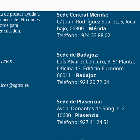
la de prestar ayuda a
Sede Central Mérida:
la necesite. No dudes
C/ Juan Rodríguez Suarez, 5, local
otros para
bajo, 06800 –
Mérida
r cuestión.
Teléfono: 924 33 88 02
Sede de Badajoz:
Luís Álvarez Lencero, 3, 5ª Planta,
GTEX
:
Oficina 13. Edificio Eurodom
06011 –
Badajoz
Teléfono: 924 20 72 64
icos@sgtex.es
Sede de Plasencia:
Avda. Donantes de Sangre, 2
10600 -
Plasencia
Teléfono: 927 41 24 51