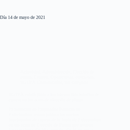
Día
14 de mayo de 2021
Actualidad
,
Administración
,
Elección de
plazas
,
Empleo
,
Oposiciones, concursos
,
SGTEX Comunicados
,
Sin categoría
SGTEX estará junto a los nuevos funcionarios de
carrera en los actos de elección de plazas
El Sindicato de Empleados Públicos de
Extremadura estará junto a los nuevos
funcionarios de carrera de la Junta de Extremadura
en los actos de Elección de Plazas que tendrán