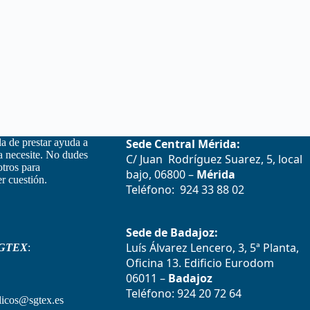
la de prestar ayuda a
Sede Central Mérida:
la necesite. No dudes
C/ Juan Rodríguez Suarez, 5, local
otros para
bajo, 06800 –
Mérida
r cuestión.
Teléfono: 924 33 88 02
Sede de Badajoz:
Luís Álvarez Lencero, 3, 5ª Planta,
GTEX
:
Oficina 13. Edificio Eurodom
06011 –
Badajoz
Teléfono: 924 20 72 64
icos@sgtex.es