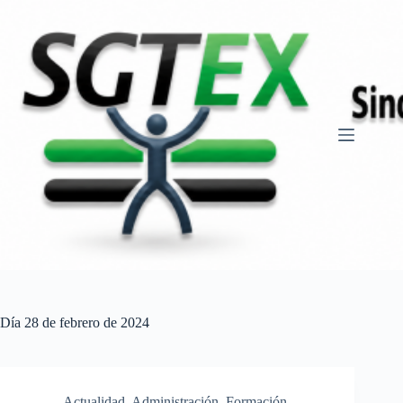
Saltar
al
contenido
Día
28 de febrero de 2024
Actualidad
,
Administración
,
Formación
,