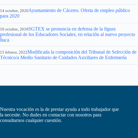
Ayuntamiento de Cáceres. Oferta de empleo público
14 octubre, 2020
para 2020
SGTEX se pronuncia en defensa de la figura
16 octubre, 2018
profesional de los Educadores Sociales, en relación al nuevo proyecto
Ítaca
Modificada la composición del Tribunal de Selección de
15 febrero, 2022
Técnico/a Medio Sanitario de Cuidados Auxiliares de Enfermería
Nuestra vocación es la de prestar ayuda a todo trabajador que
la necesite. No dudes en contactar con nosotros para
consultarnos cualquier cuestión.