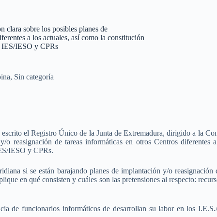
 clara sobre los posibles planes de
ferentes a los actuales, así como la constitución
en IES/IESO y CPRs
ina
,
Sin categoría
scrito el Registro Único de la Junta de Extremadura, dirigido a la Con
 y/o reasignación de tareas informáticas en otros Centros diferentes
IES/IESO y CPRs.
diana si se están barajando planes de implantación y/o reasignación d
 explique en qué consisten y cuáles son las pretensiones al respecto: rec
a de funcionarios informáticos de desarrollan su labor en los I.E.S.