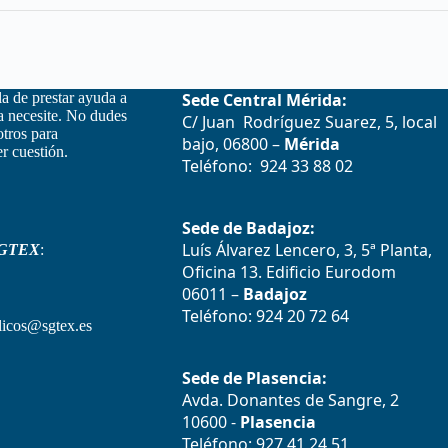
la de prestar ayuda a
Sede Central Mérida:
la necesite. No dudes
C/ Juan Rodríguez Suarez, 5, local
otros para
bajo, 06800 –
Mérida
r cuestión.
Teléfono: 924 33 88 02
Sede de Badajoz:
Luís Álvarez Lencero, 3, 5ª Planta,
GTEX
:
Oficina 13. Edificio Eurodom
06011 –
Badajoz
Teléfono: 924 20 72 64
icos@sgtex.es
Sede de Plasencia:
Avda. Donantes de Sangre, 2
10600 -
Plasencia
Teléfono: 927 41 24 51