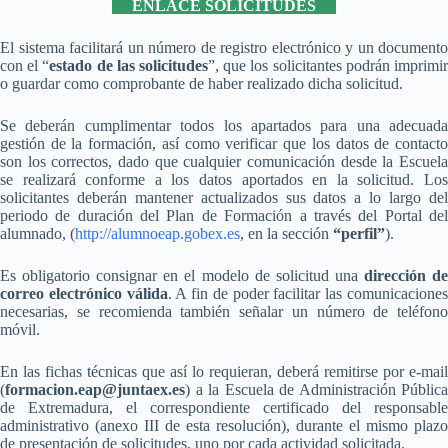
ENLACE SOLICITUDES
El sistema facilitará un número de registro electrónico y un documento
con el “
estado de las solicitudes
”, que los solicitantes podrán imprimi
o guardar como comprobante de haber realizado dicha solicitud.
Se deberán cumplimentar todos los apartados para una adecuada
gestión de la formación, así como verificar que los datos de contacto
son los correctos, dado que cualquier comunicación desde la Escuela
se realizará conforme a los datos aportados en la solicitud. Los
solicitantes deberán mantener actualizados sus datos a lo largo del
periodo de duración del Plan de Formación a través del Portal del
alumnado, (
http://alumnoeap.gobex.es
, en la sección
“perfil”
).
Es obligatorio consignar en el modelo de solicitud una
dirección d
correo electrónico válida
. A fin de poder facilitar las comunicacione
necesarias, se recomienda también señalar un número de teléfono
móvil.
En las fichas técnicas que así lo requieran, deberá remitirse por e-mail
(
formacion.eap@juntaex.es
) a la Escuela de Administración Pública
de Extremadura, el correspondiente certificado del responsable
administrativo (anexo III de esta resolución), durante el mismo plazo
de presentación de solicitudes,
uno por cada actividad solicitada
.