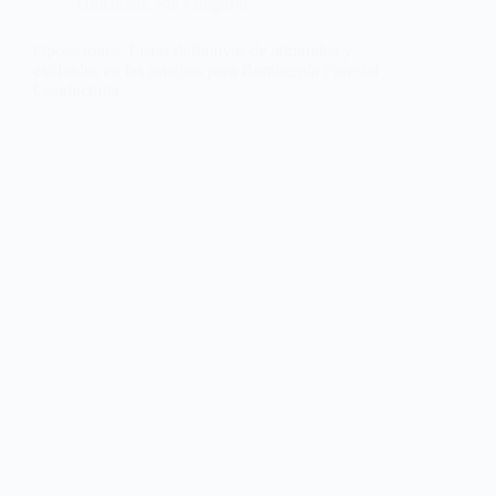
concursos
,
Sin categoría
Oposiciones. Listas definitivas de admitidos y
excluidos en las pruebas para Bombero/a Forestal
Conductor/a