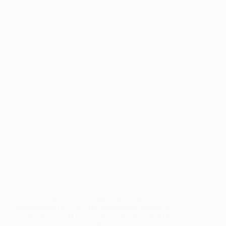
Desde el Sindicato de Empleados Públicos de
Extremadura (SGTEX) os informamos que se ha
publicado en el D.O.E., hoy, 29 de abril de 2026, la
Orden de 22 de abril de 2026, por la que se