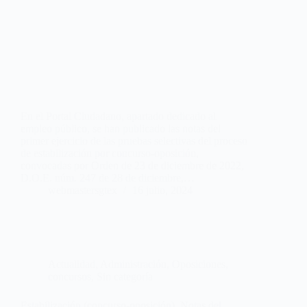
En el Portal Ciudadano, apartado dedicado al
empleo público, se han publicado las notas del
primer ejercicio de las pruebas selectivas del proceso
de estabilización por concurso-oposición,
convocadas por Orden de 23 de diciembre de 2022,
D.O.E. núm. 247 de 28 de diciembre,…
webmastersgtex
16 julio, 2024
Actualidad
,
Administración
,
Oposiciones,
concursos
,
Sin categoría
Estabilización (concurso-oposición). Notas del