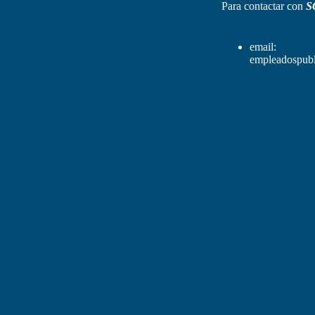
Para contactar con
S
email:
empleadospubl