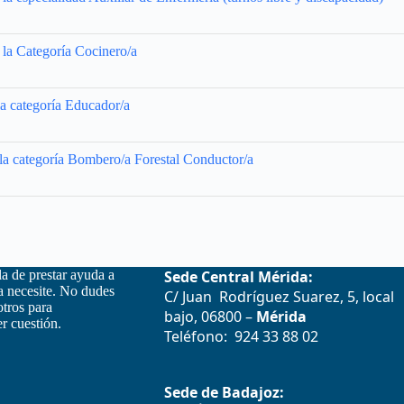
 la Categoría Cocinero/a
la categoría Educador/a
 la categoría Bombero/a Forestal Conductor/a
la de prestar ayuda a
Sede Central Mérida:
la necesite. No dudes
C/ Juan Rodríguez Suarez, 5, local
otros para
bajo, 06800 –
Mérida
r cuestión.
Teléfono: 924 33 88 02
Sede de Badajoz: