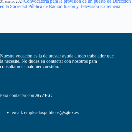
Convocatoria para la provisión de un puesto de Dirección
31 enero, 2024
en la Sociedad Pública de Radiodifusión y Televisión Extremeña
Nuestra vocación es la de prestar ayuda a todo trabajador que
la necesite. No dudes en contactar con nosotros para
consultarnos cualquier cuestión.
Para contactar con
SGTEX
:
email:
empleadospublicos@sgtex.es