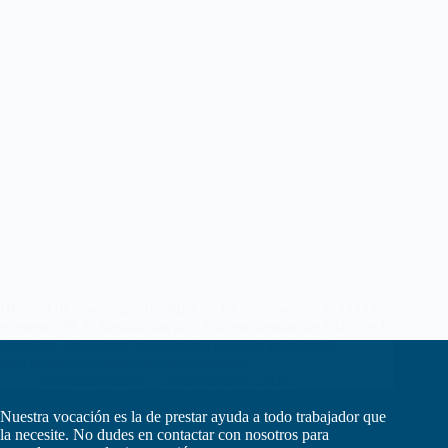
Hoy, 29 de noviembre de 2023, se ha publicado en el D.O.E.,
número 229, la Resolución de 13 de noviembre de 2023, de la
Gerencia, por la que se procede a publicar la relación
provisional de aprobados en el proceso…
webmastersgtex
29 noviembre, 2023
Nuestra vocación es la de prestar ayuda a todo trabajador que
la necesite. No dudes en contactar con nosotros para