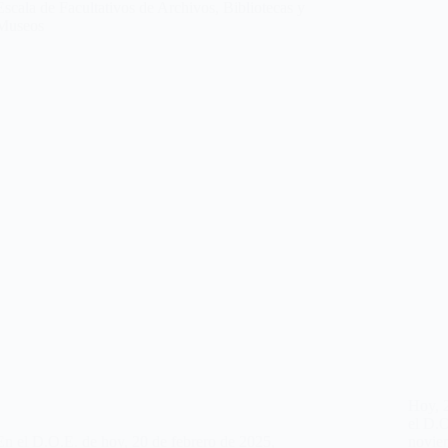
Escala de Facultativos de Archivos, Bibliotecas y
Museos
Hoy, 
el D.O
En el D.O.E. de hoy, 20 de febrero de 2025,
noviem