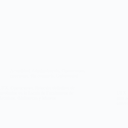
Actualidad
,
Administración
,
Oposiciones,
concursos
,
Sin categoría
,
Universidad
UEX. Oposiciones. Relación definitiva de
aprobados en la Escala de Facultativos de
UEX. 
Archivos, Bibliotecas y Museos
para a
univer