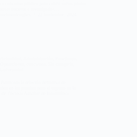
a concurso público para cubrir varias plazas
rsonal docente e investigador…
webmastersgtex
22 noviembre, 2024
Actualidad
,
Administración
,
Enseñanza
,
Oposiciones, concursos
,
Sin categoría
,
Universidad
ublicada la relación definitiva de
dos en las pruebas para el ingreso en la
 de Técnico Auxiliar de Informática