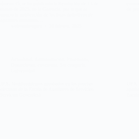
número 35, se ha publicado la Resolución de 13 de
convoc
febrero de 2025, de la Gerencia, por la que se
de pe
anuncia la publicación de las listas definitivas de
aspirantes admitidos…
webmastersgtex
20 febrero, 2025
Actualidad
,
Administración
,
Enseñanza
,
Oposiciones, concursos
,
Sin categoría
,
Universidad
UEX. Nombramientos aprobados en las pruebas
UEX. P
selectivas de la Escala de Auxiliares de Servicios
aproba
(Servicios Generales)
Escala