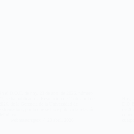
En el D.O.E. de hoy, 23 de abril de 2026, número
77, se ha publicado la Resolución de 15 de abril de
Hoy, 2
2026, de la Gerencia de la Universidad de
D.O.E.
Extremadura, por la que se hace pública la relación
de 202
definitiva…
concur
webmastersgtex
23 abril, 2026
cuerp