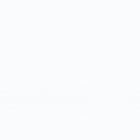
En el D.O.E. de hoy, 5 de septiembre de 2024,
En el 
número 173, se ha publicado la Resolución de 27
númer
de agosto de 2024, del Rector, por la que se
de ago
nombran funcionarios de carrera de la Escala de
proced
Auxiliares de Servicios…
aprob
webmastersgtex
5 septiembre, 2024