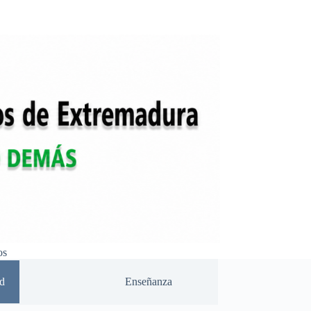
os
d
Enseñanza