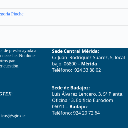
egoría Pinche
la de prestar ayuda a
Sede Central Mérida:
la necesite. No dudes
C/ Juan Rodríguez Suarez, 5, local
otros para
bajo, 06800 –
Mérida
r cuestión.
Teléfono: 924 33 88 02
Sede de Badajoz:
Luís Álvarez Lencero, 3, 5ª Planta,
GTEX
:
Oficina 13. Edificio Eurodom
06011 –
Badajoz
Teléfono: 924 20 72 64
icos@sgtex.es