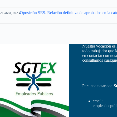
Oposición SES. Relación definitiva de aprobados en la cat
21 abril, 2023
Nuestra vocación es 
todo trabajador que 
en contactar con nos
consultarnos cualquie
Para contactar con
S
email:
empleadospubl