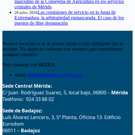
masculino de la Consejería de Agricultura en los servicios
centrales de Mérida
Las comisiones de servicio en la Junta de
28 julio, 2026
Extremadura, la arbitrariedad enmascarada. El caso de los
puestos de libre designación
Nuestra vocación es la de prestar ayuda a todo trabajador que la
necesite. No dudes en contactar con nosotros para consultarnos
cualquier cuestión.
Para contactar con
SGTEX
:
email:
empleadospublicos@sgtex.es
Sede Central Mérida:
C/ Juan Rodríguez Suarez, 5, local bajo, 06800 –
Mérida
Teléfono: 924 33 88 02
Sede de Badajoz:
Luís Álvarez Lencero, 3, 5ª Planta, Oficina 13. Edificio
Eurodom
06011 –
Badajoz