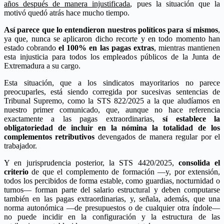
años después de manera injustificada
, pues la situación que la
motivó quedó atrás hace mucho tiempo.
Así parece que lo entendieron nuestros políticos para sí mismos
,
ya que, nunca se aplicaron dicho recorte y en todo momento han
estado cobrando
el 100% en las pagas extras
, mientras mantienen
esta injusticia para todos los empleados públicos de la Junta de
Extremadura a su cargo.
Esta situación, que a los sindicatos mayoritarios no parece
preocuparles, está siendo corregida por sucesivas sentencias de
Tribunal Supremo, como la STS 822/2025 a la que aludíamos en
nuestro primer comunicado, que, aunque no hace referencia
exactamente a las pagas extraordinarias,
sí establece la
obligatoriedad de incluir en la nómina la totalidad de los
complementos retributivos
devengados de manera regular por el
trabajador.
Y en jurisprudencia posterior, la STS 4420/2025,
consolida el
criterio
de que el complemento de formación —y, por extensión,
todos los percibidos de forma estable, como guardias, nocturnidad o
turnos— forman parte del salario estructural y deben computarse
también en las pagas extraordinarias, y, señala, además, que una
norma autonómica —de presupuestos o de cualquier otra índole—
no puede incidir en la configuración y la estructura de las