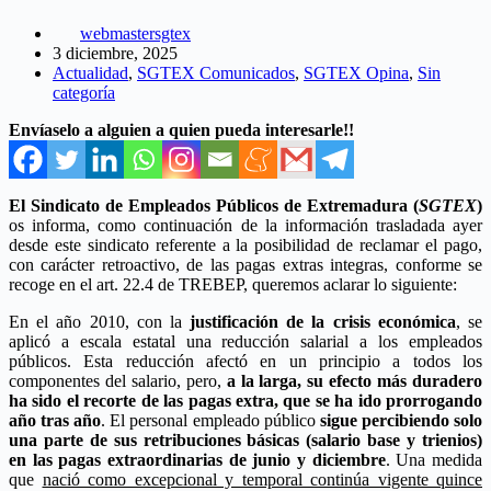
webmastersgtex
3 diciembre, 2025
Actualidad
,
SGTEX Comunicados
,
SGTEX Opina
,
Sin
categoría
Envíaselo a alguien a quien pueda interesarle!!
El Sindicato de Empleados Públicos de Extremadura (
SGTEX
)
os informa, como continuación de la información trasladada ayer
desde este sindicato referente a la posibilidad de reclamar el pago,
con carácter retroactivo, de las pagas extras integras, conforme se
recoge en el art. 22.4 de TREBEP, queremos aclarar lo siguiente:
En el año 2010, con la
justificación de la crisis económica
, se
aplicó a escala estatal una reducción salarial a los empleados
públicos. Esta reducción afectó en un principio a todos los
componentes del salario, pero,
a la larga, su efecto más duradero
ha sido el recorte de las pagas extra, que se ha ido prorrogando
año tras año
. El personal empleado público
sigue percibiendo solo
una parte de sus retribuciones básicas (salario base y trienios)
en las pagas extraordinarias de junio y diciembre
. Una medida
que
nació como excepcional y temporal continúa vigente quince