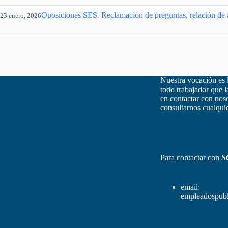
Oposiciones SES. Reclamación de preguntas, relación de ap
23 enero, 2026
Nuestra vocación es 
todo trabajador que 
en contactar con nos
consultarnos cualquie
Para contactar con
S
email:
empleadospubl