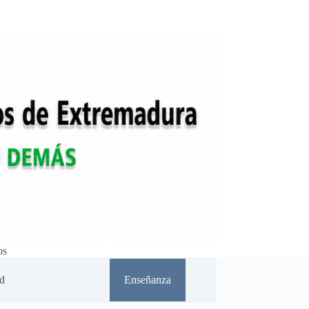
os
d
Enseñanza