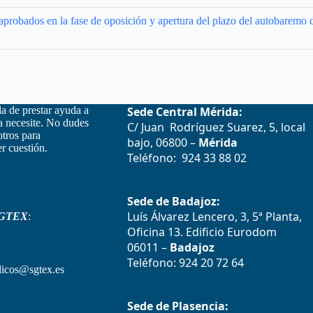
robados en la fase de oposición y apertura del plazo del autobaremo d
la de prestar ayuda a
Sede Central Mérida:
la necesite. No dudes
C/ Juan Rodríguez Suarez, 5, local
otros para
bajo, 06800 –
Mérida
r cuestión.
Teléfono: 924 33 88 02
Sede de Badajoz:
Luís Álvarez Lencero, 3, 5ª Planta,
GTEX
:
Oficina 13. Edificio Eurodom
06011 –
Badajoz
Teléfono: 924 20 72 64
icos@sgtex.es
Sede de Plasencia: