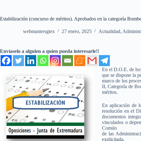
Estabilización (concurso de méritos). Aprobados en la categoría Bombe
webmastersgtex
27 enero, 2025
Actualidad
,
Administ
Envíaselo a alguien a quien pueda interesarle!!
En el D.O.E. de hoy
que se dispone la p
marco de los proces
II, Categoría de B
méritos.
En aplicación de l
resolución en el Di
documentos integr
vinculados o depen
Común
de las Administrac
explicitada.