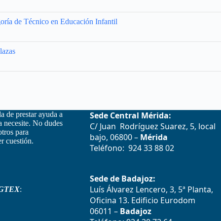
oría de Técnico en Educación Infantil
lazas
la de prestar ayuda a
Sede Central Mérida:
la necesite. No dudes
C/ Juan Rodríguez Suarez, 5, local
otros para
bajo, 06800 –
Mérida
r cuestión.
Teléfono: 924 33 88 02
Sede de Badajoz:
Luís Álvarez Lencero, 3, 5ª Planta,
GTEX
:
Oficina 13. Edificio Eurodom
06011 –
Badajoz