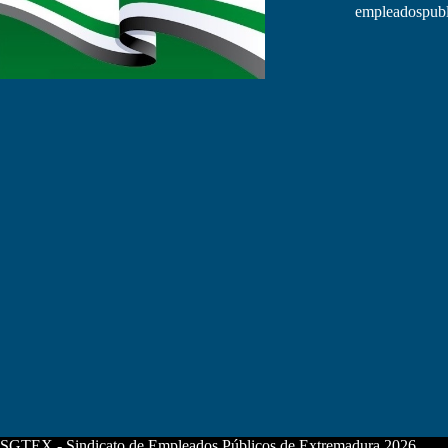
empleadospubl
SGTEX - Sindicato de Empleados Públicos de Extremadura 2026