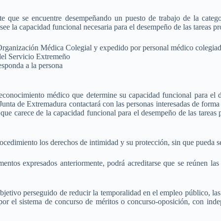
te que se encuentre desempeñando un puesto de trabajo de la catego
osee la capacidad funcional necesaria para el desempeño de las tareas p
a Organización Médica Colegial y expedido por personal médico colegia
del Servicio Extremeño
esponda a la persona
econocimiento médico que determine su capacidad funcional para el de
unta de Extremadura contactará con las personas interesadas de forma in
 que carece de la capacidad funcional para el desempeño de las tareas p
cedimiento los derechos de intimidad y su protección, sin que pueda ser 
umentos expresados anteriormente, podrá acreditarse que se reúnen la
bjetivo perseguido de reducir la temporalidad en el empleo público, las
por el sistema de concurso de méritos o concurso-oposición, con indep