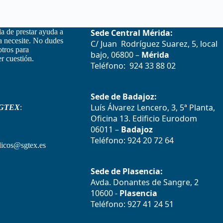
la de prestar ayuda a
Sede Central Mérida:
la necesite. No dudes
C/ Juan Rodríguez Suarez, 5, local
otros para
bajo, 06800 –
Mérida
r cuestión.
Teléfono: 924 33 88 02
Sede de Badajoz:
Luís Álvarez Lencero, 3, 5ª Planta,
GTEX
:
Oficina 13. Edificio Eurodom
06011 –
Badajoz
Teléfono: 924 20 72 64
icos@sgtex.es
Sede de Plasencia:
Avda. Donantes de Sangre, 2
10600 -
Plasencia
Teléfono: 927 41 24 51