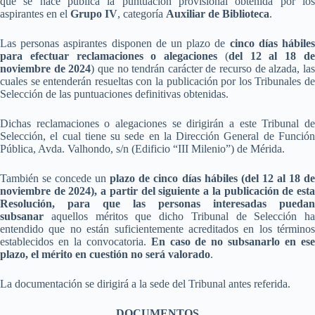
que se hace pública la puntuación provisional obtenida por los
aspirantes en el
Grupo IV
, categoría
Auxiliar de Biblioteca
.
Las personas aspirantes disponen de un plazo de
cinco días hábile
para efectuar reclamaciones o alegaciones
(
del 12 al 18 d
noviembre de 2024
) que no tendrán carácter de recurso de alzada, la
cuales se entenderán resueltas con la publicación por los Tribunales de
Selección de las puntuaciones definitivas obtenidas.
Dichas reclamaciones o alegaciones se dirigirán a este Tribunal de
Selección, el cual tiene su sede en la Dirección General de Función
Pública, Avda. Valhondo, s/n (Edificio “III Milenio”) de Mérida.
También se concede un
plazo de cinco días hábiles (del 12 al 18 d
noviembre de 2024), a partir del siguiente a la publicación de esta
Resolución, para que las personas interesadas puedan
subsanar
aquellos méritos que dicho Tribunal de Selección ha
entendido que no están suficientemente acreditados en los términos
establecidos en la convocatoria.
En caso de no subsanarlo en es
plazo, el mérito en cuestión no será valorado
.
La documentación se dirigirá a la sede del Tribunal antes referida.
DOCUMENTOS