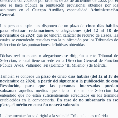
selectivos convocados por órdenes de 23 de diciembre de 2022, por el
que se hace pública la puntuación provisional obtenida por los
aspirantes en el
Cuerpo Auxiliar,
especialidad
Administració
General
.
Las personas aspirantes disponen de un plazo de
cinco días hábile
para efectuar reclamaciones o alegaciones
(
del 12 al 18 d
noviembre de 2024
) que no tendrán carácter de recurso de alzada, la
cuales se entenderán resueltas con la publicación por los Tribunales de
Selección de las puntuaciones definitivas obtenidas.
Dichas reclamaciones o alegaciones se dirigirán a este Tribunal de
Selección, el cual tiene su sede en la Dirección General de Función
Pública, Avda. Valhondo, s/n (Edificio “III Milenio”) de Mérida.
También se concede un
plazo de cinco días hábiles (del 12 al 18 d
noviembre de 2024), a partir del siguiente a la publicación de esta
Resolución, para que las personas interesadas puedan
subsanar
aquellos méritos que dicho Tribunal de Selección ha
entendido que no están suficientemente acreditados en los términos
establecidos en la convocatoria.
En caso de no subsanarlo en es
plazo, el mérito en cuestión no será valorado
.
La documentación se dirigirá a la sede del Tribunal antes referida.