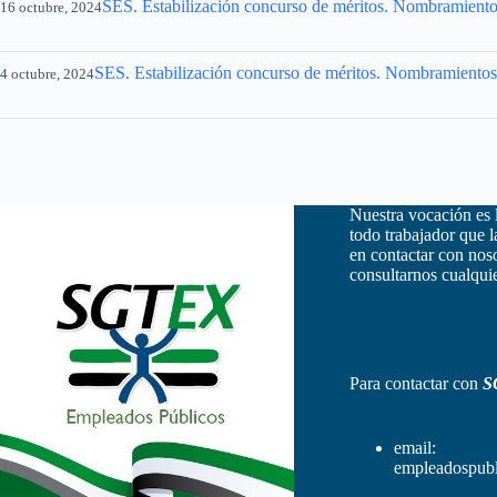
SES. Estabilización concurso de méritos. Nombramientos
16 octubre, 2024
SES. Estabilización concurso de méritos. Nombramientos 
4 octubre, 2024
Nuestra vocación es 
todo trabajador que 
en contactar con nos
consultarnos cualquie
Para contactar con
S
email:
empleadospubl