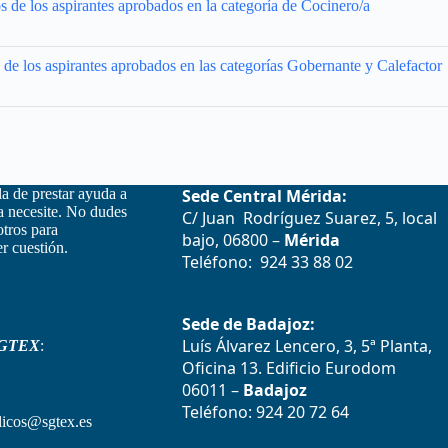
 de los aspirantes aprobados en la categoría de Cocinero/a
de los aspirantes aprobados en las categorías Gobernante y Calefactor
la de prestar ayuda a
Sede Central Mérida:
la necesite. No dudes
C/ Juan Rodríguez Suarez, 5, local
otros para
bajo, 06800 –
Mérida
r cuestión.
Teléfono: 924 33 88 02
Sede de Badajoz:
Luís Álvarez Lencero, 3, 5ª Planta,
GTEX
:
Oficina 13. Edificio Eurodom
06011 –
Badajoz
Teléfono: 924 20 72 64
icos@sgtex.es