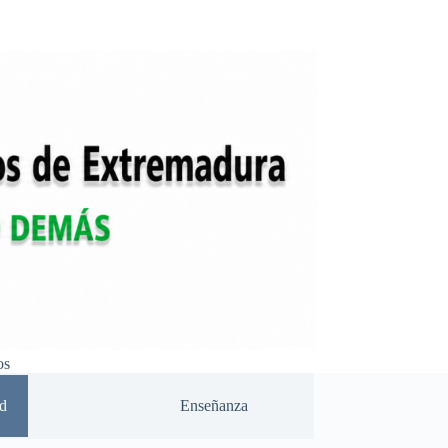
os
d
Enseñanza