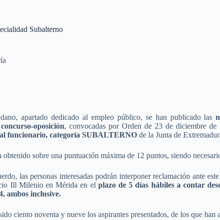
ecialidad Subalterno
ía
adano, apartado dedicado al empleo público, se han publicado las
n
r concurso-oposición
, convocadas por Orden de 23 de diciembre de 
al funcionario, categoría SUBALTERNO
de la Junta de Extremadu
a obtenido sobre una puntuación máxima de 12 puntos, siendo necesario
uerdo, las personas interesadas podrán interponer reclamación ante est
cio Ill Milenio en Mérida en el
plazo de 5 días hábiles a contar desd
, ambos inclusive.
 sido ciento noventa y nueve los aspirantes presentados, de los que han