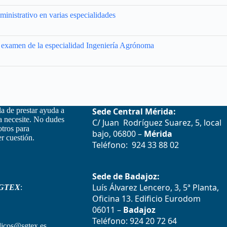
inistrativo en varias especialidades
l examen de la especialidad Ingeniería Agrónoma
la de prestar ayuda a
Sede Central Mérida:
la necesite. No dudes
C/ Juan Rodríguez Suarez, 5, local
otros para
bajo, 06800 –
Mérida
r cuestión.
Teléfono: 924 33 88 02
Sede de Badajoz:
Luís Álvarez Lencero, 3, 5ª Planta,
GTEX
:
Oficina 13. Edificio Eurodom
06011 –
Badajoz
Teléfono: 924 20 72 64
icos@sgtex.es