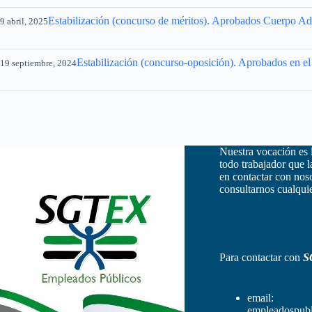
Estabilización (concurso de méritos). Aprobados Cuerpo Adm
9 abril, 2025
Estabilización (concurso-oposición). Aprobados en e
19 septiembre, 2024
Nuestra vocación es 
todo trabajador que 
en contactar con nos
consultarnos cualquie
Para contactar con
S
email:
empleadospubl