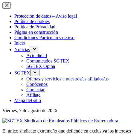
Saltar
al
contenido
Protección de datos – Aviso legal
Política de cookies
Política de Privacidad
Página en construcción
Condiciones Particulares de uso
Inicio
Noticias
Actualidad
Comunicados SGTEX
SGTEX Opina
SGTEX
Ofertas y servicios a nuestros/as afiliados/as
Conócenos
Contactar
Afíliate
Mapa del sitio
Viernes, 7 de agosto de 2026
El único sindicato extremeño que defiende en exclusiva los intereses