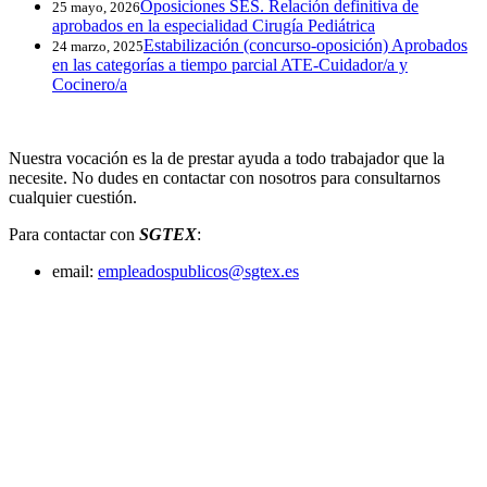
Oposiciones SES. Relación definitiva de
25 mayo, 2026
aprobados en la especialidad Cirugía Pediátrica
Estabilización (concurso-oposición) Aprobados
24 marzo, 2025
en las categorías a tiempo parcial ATE-Cuidador/a y
Cocinero/a
Nuestra vocación es la de prestar ayuda a todo trabajador que la
necesite. No dudes en contactar con nosotros para consultarnos
cualquier cuestión.
Para contactar con
SGTEX
:
email:
empleadospublicos@sgtex.es
Sede Central Mérida:
C/ Juan Rodríguez Suarez, 5, local bajo, 06800 –
Mérida
Teléfono: 924 33 88 02
Sede de Badajoz:
Luís Álvarez Lencero, 3, 5ª Planta, Oficina 13. Edificio
Eurodom
06011 –
Badajoz