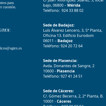
C/ Juan Rodríguez Suarez, 5, local
otros para
bajo, 06800 –
Mérida
r cuestión.
Teléfono: 924 33 88 02
Sede de Badajoz:
Luís Álvarez Lencero, 3, 5ª Planta,
GTEX
:
Oficina 13. Edificio Eurodom
06011 –
Badajoz
Teléfono: 924 20 72 64
icos@sgtex.es
Sede de Plasencia:
Avda. Donantes de Sangre, 2
10600 -
Plasencia
Teléfono: 927 41 24 51
Sede de Cáceres:
C/. Gómez Becerra, 2, 2ª Planta, B.
10001 -
Cáceres