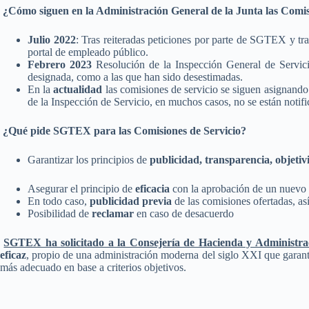
¿Cómo siguen en la Administración General de la Junta las Comis
Julio 2022
: Tras reiteradas peticiones por parte de SGTEX y tr
portal de empleado público.
Febrero 2023
Resolución de la Inspección General de Servicio
designada, como a las que han sido desestimadas.
En la
actualidad
las comisiones de servicio se siguen asignand
de la Inspección de Servicio, en muchos casos, no se están notifi
¿Qué pide SGTEX para las Comisiones de Servicio?
Garantizar los principios de
publicidad, transparencia, objeti
Asegurar el principio de
eficacia
con la aprobación de un nuevo
En todo caso,
publicidad previa
de las comisiones ofertadas, as
Posibilidad de
reclamar
en caso de desacuerdo
SGTEX ha solicitado a la Consejería de Hacienda y Administra
eficaz
, propio de una administración moderna del siglo XXI que garant
más adecuado en base a criterios objetivos.