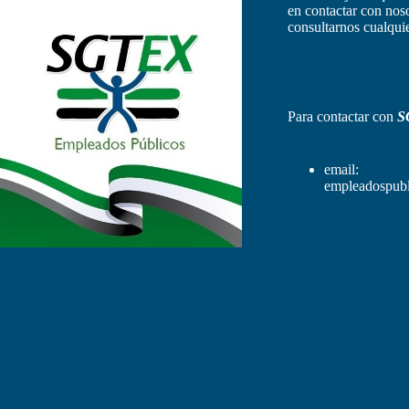
en contactar con nos
consultarnos cualquie
Para contactar con
S
email:
empleadospubl