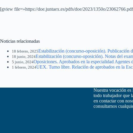
[gview file=»https://doe.juntaex.es/pdfs/doe/2023/1350o/23062766.pd
Noticias relacionadas
Estabilización (concurso-oposición). Publicación d
18 febrero, 2025
Estabilización (concurso-oposición). Notas del exam
18 junio, 2024
Oposiciones. Aprobados en la especialidad Agentes 
5 junio, 2024
UEX. Turno libre. Relación de aprobados en la Esca
1 febrero, 2024
Nuestra vocación es 
todo trabajador que 
en contactar con nos
consultarnos cualquie