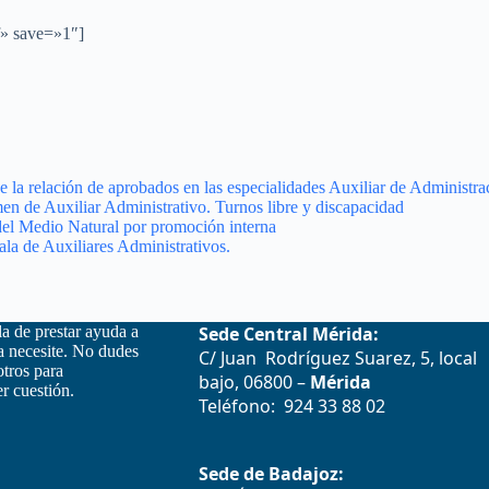
f» save=»1″]
e la relación de aprobados en las especialidades Auxiliar de Administra
en de Auxiliar Administrativo. Turnos libre y discapacidad
del Medio Natural por promoción interna
la de Auxiliares Administrativos.
la de prestar ayuda a
Sede Central Mérida:
la necesite. No dudes
C/ Juan Rodríguez Suarez, 5, local
otros para
bajo, 06800 –
Mérida
r cuestión.
Teléfono: 924 33 88 02
Sede de Badajoz: