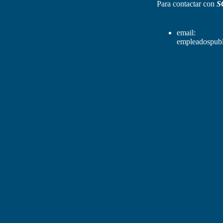
Para contactar con
S
email:
empleadospubl