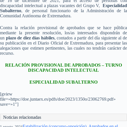
de 16 de diciembre de 2021, para el acceso de personas con
discapacidad intelectual a plazas vacantes del Grupo V,
Especialidad
Subalterno
, de personal funcionario de la Administración de la
Comunidad Autónoma de Extremadura.
Contra la relación provisional de aprobados que se hace pública
mediante la presente resolución, los/as interesados dispondrán de
un
plazo de diez días hábiles
, contados a partir del día siguiente al d
su publicación en el Diario Oficial de Extremadura, para presentar las
alegaciones que estimen pertinentes, las cuales no tendrán carácter de
recurso.
RELACIÓN PROVISIONAL DE APROBADOS – TURNO
DISCAPACIDAD INTELECTUAL
ESPECIALIDAD SUBALTERNO
[gview
file=»https://doe.juntaex.es/pdfs/doe/2023/1350o/23062769.pdf»
save=»1″]
Noticias relacionadas
Estabilización (concurso-oposición). Aprobados en el
1 agosto, 2024