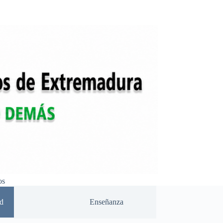
os
d
Enseñanza