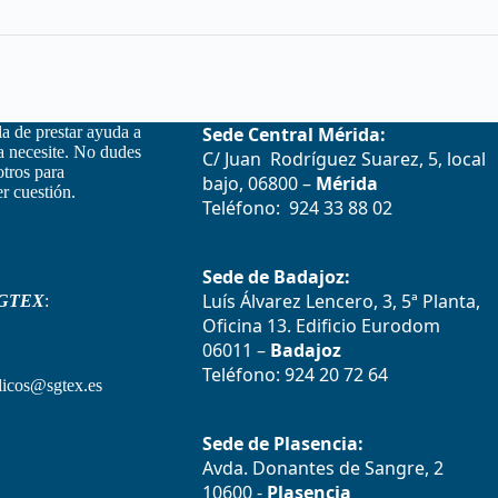
la de prestar ayuda a
Sede Central Mérida:
la necesite. No dudes
C/ Juan Rodríguez Suarez, 5, local
otros para
bajo, 06800 –
Mérida
r cuestión.
Teléfono: 924 33 88 02
Sede de Badajoz:
Luís Álvarez Lencero, 3, 5ª Planta,
GTEX
:
Oficina 13. Edificio Eurodom
06011 –
Badajoz
Teléfono: 924 20 72 64
icos@sgtex.es
Sede de Plasencia:
Avda. Donantes de Sangre, 2
10600 -
Plasencia