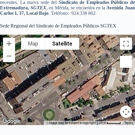
necesites. La nueva sede del
Sindicato de Empleados Públicos d
Extremadura,
SGTEX
, en Mérida, se encuentra en la
Avenida Jua
Carlos I, 37, Local Bajo
. Teléfono: 924 338 802.
Sede Regional del Sindicato de Empleados Públicos SGTEX
Map
Satellite
Image may be subject to copyright
Terms
20 m