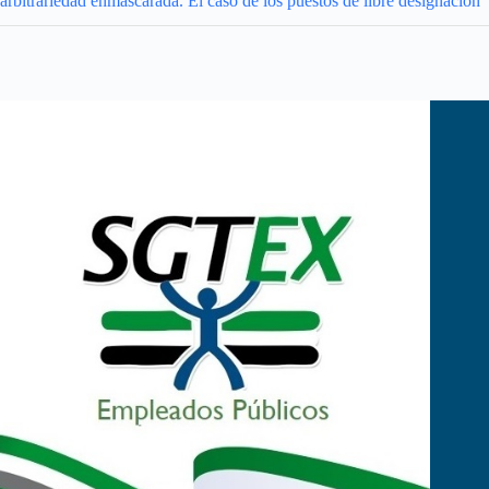
arbitrariedad enmascarada. El caso de los puestos de libre designación