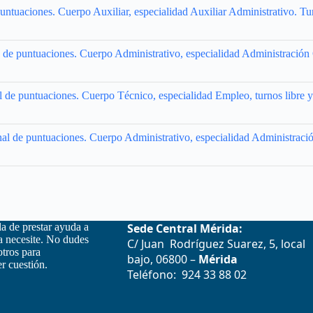
puntuaciones. Cuerpo Auxiliar, especialidad Auxiliar Administrativo. Tu
o de puntuaciones. Cuerpo Administrativo, especialidad Administración 
al de puntuaciones. Cuerpo Técnico, especialidad Empleo, turnos libre 
nal de puntuaciones. Cuerpo Administrativo, especialidad Administració
la de prestar ayuda a
Sede Central Mérida:
la necesite. No dudes
C/ Juan Rodríguez Suarez, 5, local
otros para
bajo, 06800 –
Mérida
r cuestión.
Teléfono: 924 33 88 02