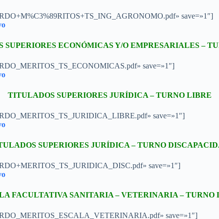
101/ACUERDO+M%C3%89RITOS+TS_ING_AGRONOMO.pdf» save=»1″]
vo
S SUPERIORES ECONÓMICAS Y/O EMPRESARIALES – TU
1/ACUERDO_MERITOS_TS_ECONOMICAS.pdf» save=»1″]
vo
TITULADOS SUPERIORES JURÍDICA – TURNO LIBRE
/ACUERDO_MERITOS_TS_JURIDICA_LIBRE.pdf» save=»1″]
vo
TULADOS SUPERIORES JURÍDICA – TURNO DISCAPACI
/ACUERDO+MERITOS_TS_JURIDICA_DISC.pdf» save=»1″]
vo
LA FACULTATIVA SANITARIA – VETERINARIA – TURNO 
60/ACUERDO_MERITOS_ESCALA_VETERINARIA.pdf» save=»1″]