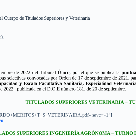
el Cuerpo de Titulados Superiores y Veterinaria
ía
iembre de 2022 del Tribunal Único, por el que se publica la
puntua
bas selectivas convocadas por Orden de 17 de septiembre de 2021, par
apacidad y Escala Facultativa Sanitaria, Especialidad Veterinari
e 2022, publicada en el D.O.E número 181, de 20 de septiembre.
TITULADOS SUPERIORES VETERINARIA – T
4/ACUERDO+MERITOS+T_S_VETERINAIRA.pdf» save=»1″]
vo
LADOS SUPERIORES INGENIERÍA AGRÓNOMA – TURNO 