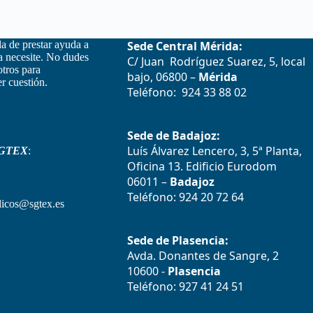
la de prestar ayuda a
Sede Central Mérida:
la necesite. No dudes
C/ Juan Rodríguez Suarez, 5, local
otros para
bajo, 06800 –
Mérida
r cuestión.
Teléfono: 924 33 88 02
Sede de Badajoz:
Luís Álvarez Lencero, 3, 5ª Planta,
GTEX
:
Oficina 13. Edificio Eurodom
06011 –
Badajoz
Teléfono: 924 20 72 64
icos@sgtex.es
Sede de Plasencia:
Avda. Donantes de Sangre, 2
10600 -
Plasencia
Teléfono: 927 41 24 51