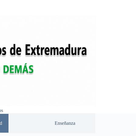
os
d
Enseñanza